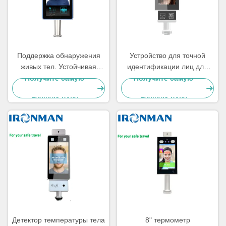
Поддержка обнаружения
Устройство для точной
живых тел. Устойчивая
идентификации лиц для
система распознавания
оптимизации процессов
Получите самую
Получите самую
лиц для различных условий
безопасности
лучшую цену
лучшую цену
Детектор температуры тела
8" термометр