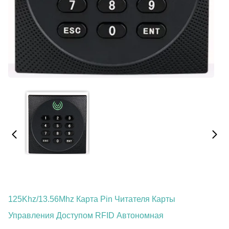
125Khz/13.56Mhz Карта Pin Читателя Карты
Управления Доступом RFID Автономная