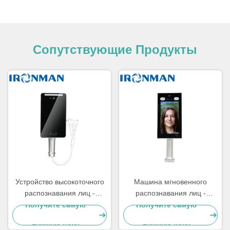
Сопутствующие Продукты
Устройство высокоточного
Машина мгновенного
распознавания лиц -
распознавания лиц -
безопасное и надежное
быстрая и точная для
Получите самую
Получите самую
решение для контроля
бизнес-приложений
лучшую цену
лучшую цену
доступа