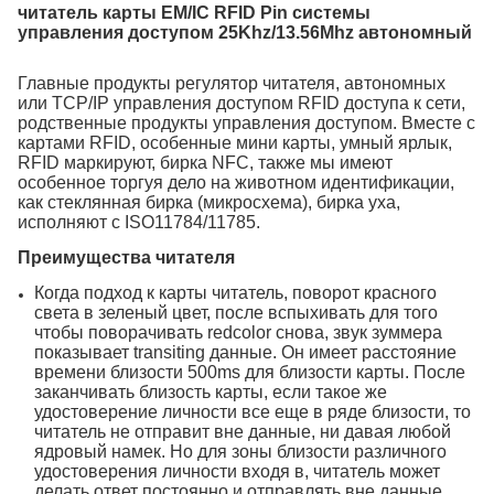
читатель карты EM/IC RFID Pin системы
управления доступом 25Khz/13.56Mhz автономный
Главные продукты регулятор читателя, автономных
или TCP/IP управления доступом RFID доступа к сети,
родственные продукты управления доступом. Вместе с
картами RFID, особенные мини карты, умный ярлык,
RFID маркируют, бирка NFC, также мы имеют
особенное торгуя дело на животном идентификации,
как стеклянная бирка (микросхема), бирка уха,
исполняют с ISO11784/11785.
Преимущества читателя
Когда подход к карты читатель, поворот красного
света в зеленый цвет, после вспыхивать для того
чтобы поворачивать redcolor снова, звук зуммера
показывает transiting данные. Он имеет расстояние
времени близости 500ms для близости карты. После
заканчивать близость карты, если такое же
удостоверение личности все еще в ряде близости, то
читатель не отправит вне данные, ни давая любой
ядровый намек. Но для зоны близости различного
удостоверения личности входя в, читатель может
делать ответ постоянно и отправлять вне данные.